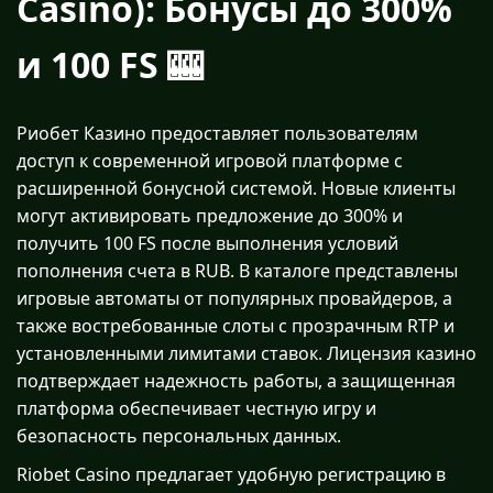
Casino): Бонусы до 300%
и 100 FS 🎰
Риобет Казино предоставляет пользователям
доступ к современной игровой платформе с
расширенной бонусной системой. Новые клиенты
могут активировать предложение до 300% и
получить 100 FS после выполнения условий
пополнения счета в RUB. В каталоге представлены
игровые автоматы от популярных провайдеров, а
также востребованные слоты с прозрачным RTP и
установленными лимитами ставок. Лицензия казино
подтверждает надежность работы, а защищенная
платформа обеспечивает честную игру и
безопасность персональных данных.
Riobet Casino предлагает удобную регистрацию в