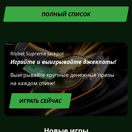
ПОЛНЫЙ СПИСОК
Riobet Supreme Jackpot
Играйте и выигрывайте джекпоты!
Выигрывайте крупные денежные призы
на каждом спине!
ИГРАТЬ СЕЙЧАС
Новые игры