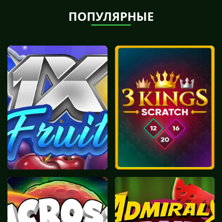
ПОПУЛЯРНЫЕ