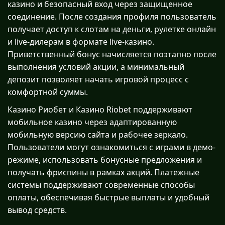
казино и безопасный вход через защищенное
соединение. После создания профиля пользователь
получает доступ к слотам на деньги, рулетке онлайн
и live-дилерам в формате live-казино.
Приветственный бонус начисляется поэтапно после
выполнения условий акции, а минимальный
депозит позволяет начать игровой процесс с
комфортной суммы.
Казино Риобет и Казино Riobet поддерживают
мобильное казино через адаптированную
мобильную версию сайта и рабочее зеркало.
Пользователи могут ознакомиться с играми в демо-
режиме, использовать бонусные предложения и
получать фриспины в рамках акций. Платежные
системы поддерживают современные способы
оплаты, обеспечивая быстрые выплаты и удобный
вывод средств.